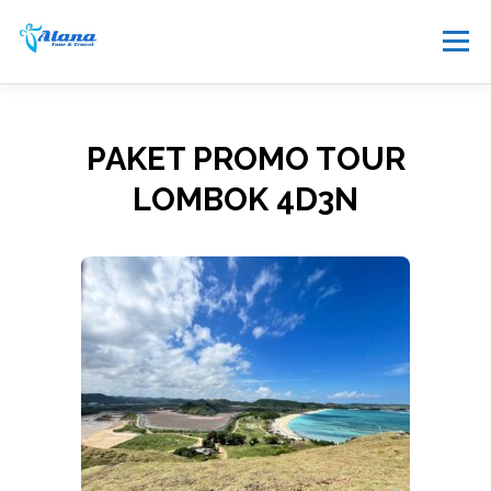
Menu
TOUR
HONEYMOON
SEWA
PAKET PROMO TOUR
LOMBOK 4D3N
TRANSPORTASI
PAKET LAINNYA
INFO