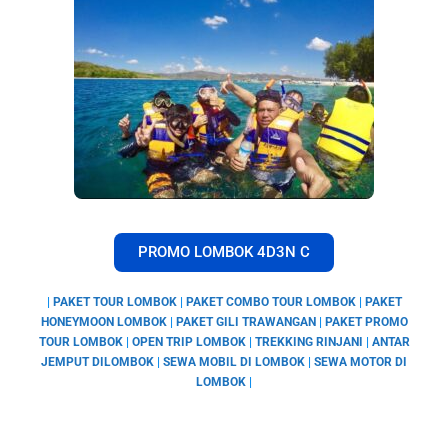
PROMO LOMBOK 4D3N C
|
PAKET TOUR LOMBOK
|
PAKET COMBO TOUR LOMBOK
|
PAKET
HONEYMOON LOMBOK
|
PAKET GILI TRAWANGAN
|
PAKET PROMO
TOUR LOMBOK
|
OPEN TRIP LOMBOK
|
TREKKING RINJANI
|
ANTAR
JEMPUT DILOMBOK
|
SEWA MOBIL DI LOMBOK
|
SEWA MOTOR DI
LOMBOK
|