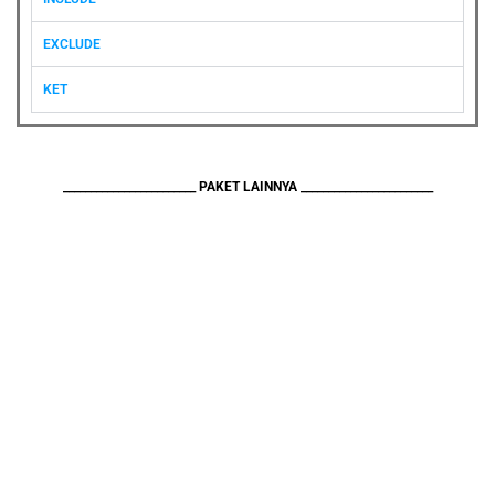
EXCLUDE
KET
________________________ PAKET LAINNYA ________________________