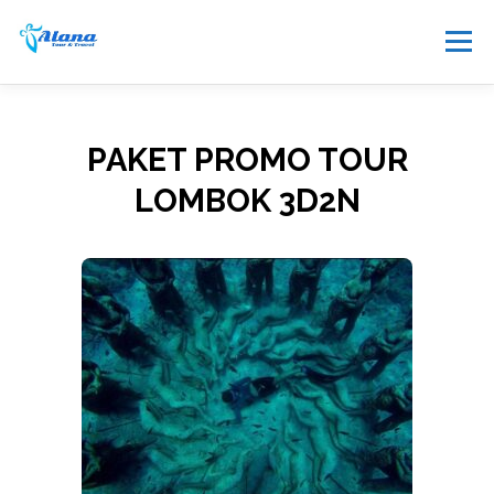
Menu
TOUR
HONEYMOON
SEWA
PAKET PROMO TOUR
LOMBOK 3D2N
TRANSPORTASI
PAKET LAINNYA
INFO