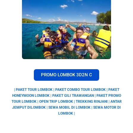
PROMO LOMBOK 3D2N C
|
PAKET TOUR LOMBOK
|
PAKET COMBO TOUR LOMBOK
|
PAKET
HONEYMOON LOMBOK
|
PAKET GILI TRAWANGAN
|
PAKET PROMO
TOUR LOMBOK
|
OPEN TRIP LOMBOK
|
TREKKING RINJANI
|
ANTAR
JEMPUT DILOMBOK
|
SEWA MOBIL DI LOMBOK
|
SEWA MOTOR DI
LOMBOK
|